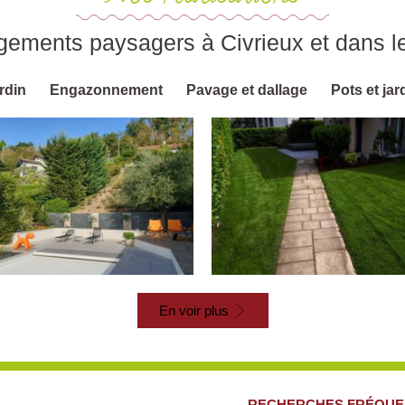
ements paysagers à Civrieux et dans l
rdin
Engazonnement
Pavage et dallage
Pots et jar
En voir plus
RECHERCHES FRÉQUE