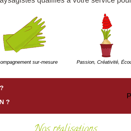
ompagnement sur-mesure
Passion, Créativité, Éco
?
P
N ?
Nos réalisations