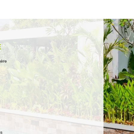
E
gère
is